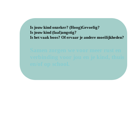
Is jouw kind onzeker? (Hoog)Gevoelig?
Is jouw kind (faal)angstig?
Is het vaak boos? Of ervaar je andere moeilijkheden?
Samen zorgen we voor meer rust en
verbinding voor jou en je kind, thuis
en/of op school.